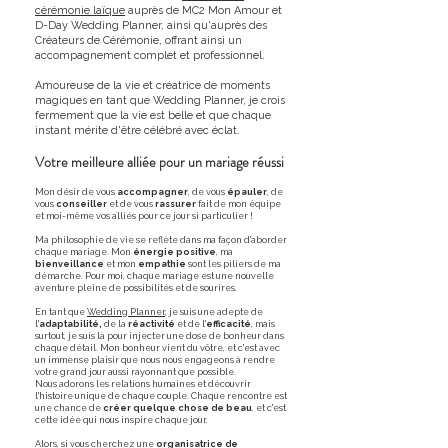
cérémonie laïque
auprès de MC2 Mon Amour et
D-Day Wedding Planner, ainsi qu'auprès des
Créateurs de Cérémonie, offrant ainsi un
accompagnement complet et professionnel.
Amoureuse de la vie et créatrice de moments
magiques en tant que Wedding Planner, je crois
fermement que la vie est belle et que chaque
instant mérite d'être célébré avec éclat.
Votre meilleure alliée pour un mariage réussi
Mon désir de vous
accompagner
, de vous
épauler
, de
vous
conseiller
et de vous
rassurer
fait de mon équipe
et moi-même vos alliés pour ce jour si particulier !
Ma philosophie de vie se reflète dans ma façon d'aborder
chaque mariage. Mon
énergie positive
, ma
bienveillance
et mon
empathie
sont les piliers de ma
démarche. Pour moi, chaque mariage est une nouvelle
aventure pleine de possibilités et de sourires.
En tant que
Wedding Planner
, je suis une adepte de
l'
adaptabilité,
de la
réactivité
et de l'
efficacité
, mais
surtout, je suis là pour injecter une dose de bonheur dans
chaque détail. Mon bonheur vient du vôtre, et c'est avec
un immense plaisir que nous nous engageons à rendre
votre grand jour aussi rayonnant que possible.
Nous adorons les relations humaines et découvrir
l'histoire unique de chaque couple. Chaque rencontre est
une chance de
créer quelque chose de beau
, et c'est
cette idée qui nous inspire chaque jour.
Alors, si vous cherchez une
organisatrice de