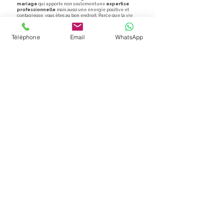
mariage
qui apporte non seulement une
expertise
professionnelle
mais aussi une énergie positive et
contagieuse, vous êtes au bon endroit. Parce que la vie
est belle, et que votre mariage mérite d'être le reflet
éclatant de cette belle aventure.
Téléphone
Email
WhatsApp
J'ai hâte de faire votre connaissance et de vous
rencontrer !
CONTACTEZ-MOI