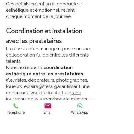
Ces détails créent un fil conducteur
esthétique et émotionnel, reliant
chaque moment de la journée.
Coordination et installation
avec les prestataires
La réussite d’un mariage repose sur une
collaboration fluide entre les différents
talents.
Nous assurons la
coordination
esthétique entre les prestataires
(fleuristes, décorateurs, photographes,
loueurs, éclairagistes), garantissant une
cohérence visuelle totale. Le
grand
jour venu
, nous supervisons la mise en
place pour que chaque élément
corresponde exactement à votre
Téléphone
Email
WhatsApp
vision.
Supervision et gestion visuelle