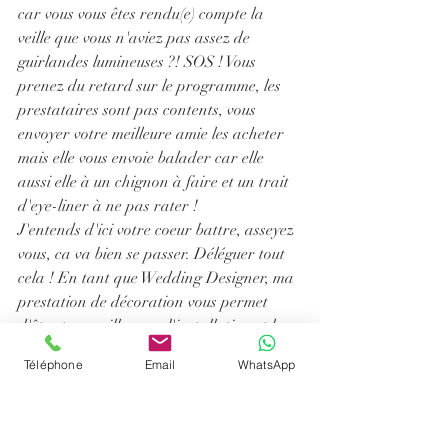
car vous vous êtes rendu(e) compte la 
veille que vous n'aviez pas assez de 
guirlandes lumineuses ?! SOS ! Vous 
prenez du retard sur le programme, les 
prestataires sont pas contents, vous 
envoyer votre meilleure amie les acheter 
mais elle vous envoie balader car elle 
aussi elle à un chignon à faire et un trait 
d'eye-liner à ne pas rater ! 
J'entends d'ici votre coeur battre, asseyez 
vous, ca va bien se passer. Déléguer tout 
cela ! En tant que Wedding Designer, ma 
prestation de décoration vous permet 
d'être tranquille pour l'installation et le 
montage ... ouf encore une solution de 
Téléphone
Email
WhatsApp
trouvée ! 
6. De ton mariage, tu profitera
Je lance les paris, vous pourrez aller chez 